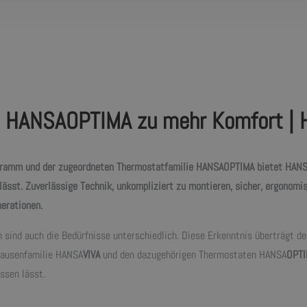
 HANSAOPTIMA zu mehr Komfort | 
amm und der zugeordneten Thermostatfamilie HANSAOPTIMA bietet HANSA 
st. Zuverlässige Technik, unkompliziert zu montieren, sicher, ergonomis
nerationen.
 sind auch die Bedürfnisse unterschiedlich. Diese Erkenntnis überträgt d
rausenfamilie HANSA
VIVA
und den dazugehörigen Thermostaten HANSA
OPTI
ssen lässt.