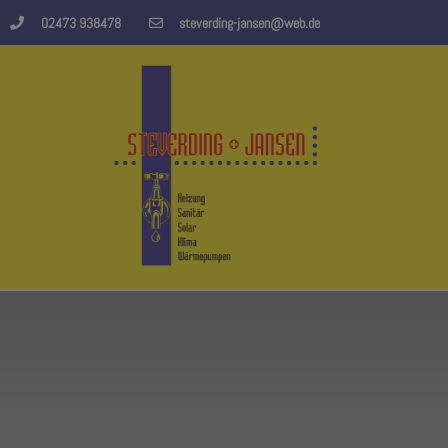
02473 938478
steverding-jansen@web.de