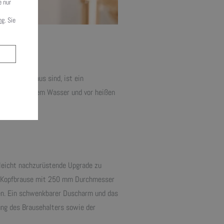
e nur
ng
. Sie
inder im Haus sind, ist ein
 oder zu kaltem Wasser und vor heißen
.
leicht nachzurüstende Upgrade zu
en Kopfbrause mit 250 mm Durchmesser
fen. Ein schwenkbarer Duscharm und das
ung des Brausehalters sowie der