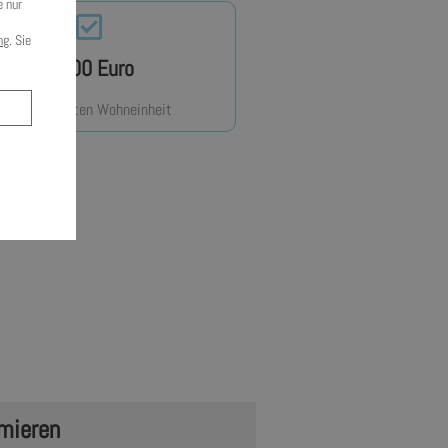
e nur
ng
. Sie
8.000 Euro
ab der siebten Wohneinheit
Zuschuss.
erhalten.
rmieren