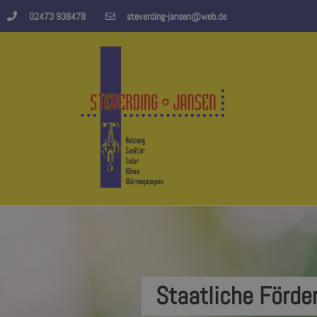
02473 938478
steverding-jansen@web.de
Staatliche Förde