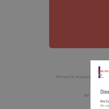
Wenn der Emissions­grenzwert für Staub von 
Wie hoch Ihr voraussichtlicher Zusch
Bei eine
Die
Bei Mehrfamilien
Ihre Z
Wir ve