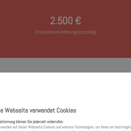
2.500 €
2,5 mg/m3 der Biomasse­anlage nach­weislich eingehalten, kann ein Zuschlag für die Err
Emissionsminderungszuschlag
Zuschusshöhe
uss­betrag für einzelne energe­tische Maß­nahmen ist, hängt davon ab, wie 
m Einfamilien­haus werden Kosten bis zu einer Höhe von 30.000 Euro berück
se Webseite verwendet Cookies
häusern richtet sich die Höhe der förder­fähigen Kosten nach der Anzahl de
ustimmung können Sie jederzeit widerrufen.
rwenden auf dieser Webseite Cookies und weitere Technologien, um Ihnen ein bestmögli