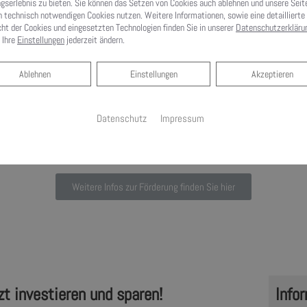
gserlebnis zu bieten. Sie können das Setzen von Cookies auch ablehnen und unsere Seit
n technisch notwendigen Cookies nutzen. Weitere Informationen, sowie eine detaillierte
cht der Cookies und eingesetzten Technologien finden Sie in unserer
Datenschutzerkläru
 Ihre
Einstellungen
jederzeit ändern.
15.000 Euro
Ablehnen
für die zweite - sechste Wohneinheit
Ablehnen
Einstellungen
Akzeptieren
halten Sie – unabhängig von der Antrag­steller­gruppe – maximal
70 %
als 
Datenschutz
Impressum
ch können Sie einen Emissions­minderungs­zuschlag in Höhe von
2.500 Euro
Weitere Infos zur Förderung finden Sie hier
t investieren und sparen!
Info