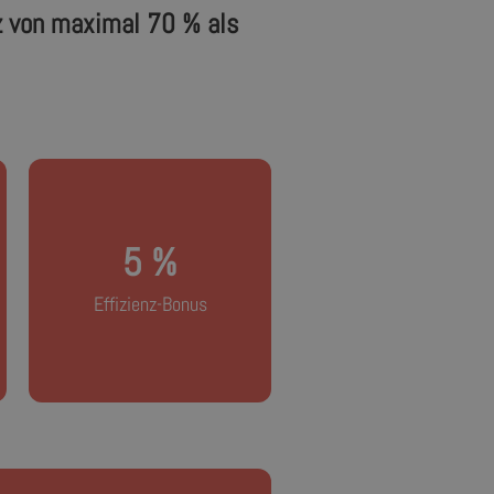
tz von maximal 70 % als
wird.
5 %
natürliches Kälte­mittel eingesetzt
oder Abwasser verwendet oder ein
Wärmepumpe Wasser, das Erdreich
Effizienz-Bonus
wenn als Wärme­quelle für die
Kann zusätzlich beantragt werden,