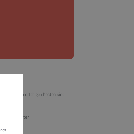
ichtung von Biomasse­anlagen gewährt werden.
hoch Ihre förder­fähigen Kosten sind.
sichtigt.
r Wohn­einheiten:
ches