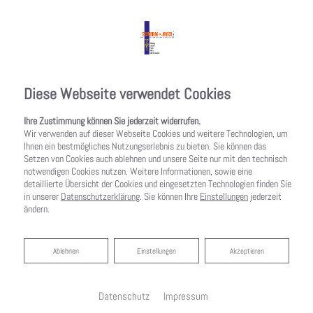
Diese Webseite verwendet Cookies
Ihre Zustimmung können Sie jederzeit widerrufen.
Wir verwenden auf dieser Webseite Cookies und weitere Technologien, um
Ihnen ein bestmögliches Nutzungserlebnis zu bieten. Sie können das
Setzen von Cookies auch ablehnen und unsere Seite nur mit den technisch
notwendigen Cookies nutzen. Weitere Informationen, sowie eine
detaillierte Übersicht der Cookies und eingesetzten Technologien finden Sie
in unserer
Datenschutzerklärung
. Sie können Ihre
Einstellungen
jederzeit
ändern.
Ablehnen
Ablehnen
Einstellungen
Akzeptieren
Startseite
»
Bad
»
Badinspiration & Musterbäder
»
Komfort-Bad 8,2 ㎡
Datenschutz
Impressum
Komfort-Bad 8,2 ㎡