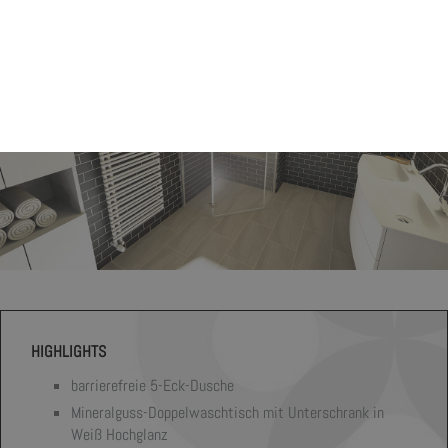
HIGHLIGHTS
barrierefreie 5-Eck-Dusche
Mineralguss-Doppelwaschtisch mit Unterschrank in
Weiß Hochglanz