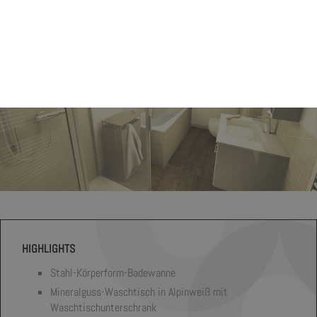
HIGHLIGHTS
Stahl-Körperform-Badewanne
Mineralguss-Waschtisch in Alpinweiß mit
Waschtischunterschrank