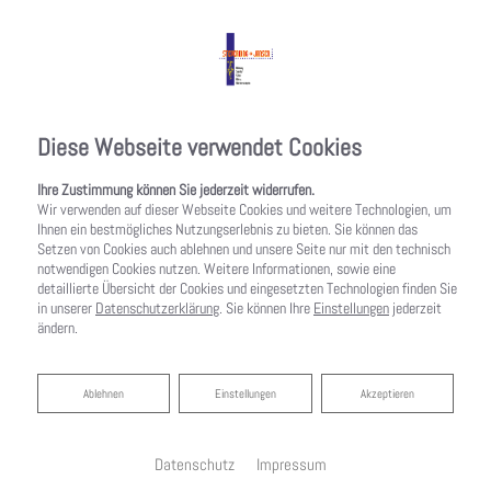
Diese Webseite verwendet Cookies
Ihre Zustimmung können Sie jederzeit widerrufen.
Wir verwenden auf dieser Webseite Cookies und weitere Technologien, um
Ihnen ein bestmögliches Nutzungserlebnis zu bieten. Sie können das
Setzen von Cookies auch ablehnen und unsere Seite nur mit den technisch
notwendigen Cookies nutzen. Weitere Informationen, sowie eine
detaillierte Übersicht der Cookies und eingesetzten Technologien finden Sie
in unserer
Datenschutzerklärung
. Sie können Ihre
Einstellungen
jederzeit
ändern.
Ablehnen
Ablehnen
Einstellungen
Akzeptieren
Startseite
»
Bad
»
Badinspiration & Musterbäder
»
Basic-Bad 7 ㎡
Datenschutz
Impressum
Basic-Bad 7 ㎡